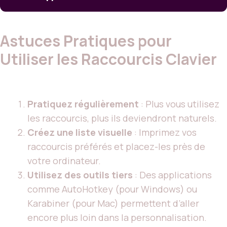
Astuces Pratiques pour
Utiliser les Raccourcis Clavier
Pratiquez régulièrement
: Plus vous utilisez
les raccourcis, plus ils deviendront naturels.
Créez une liste visuelle
: Imprimez vos
raccourcis préférés et placez-les près de
votre ordinateur.
Utilisez des outils tiers
: Des applications
comme AutoHotkey (pour Windows) ou
Karabiner (pour Mac) permettent d’aller
encore plus loin dans la personnalisation.