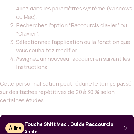
Allez dans les paramètres système (Windows
ou Mac).
Recherchez l’option “Raccourcis clavier” ou
“Clavier”.
Sélectionnez l’application ou la fonction que
vous souhaitez modifier.
Assignez un nouveau raccourci en suivant les
instructions.
Cette personnalisation peut réduire le temps passé
sur des tâches répétitives de 20 à 30 % selon
certaines études.
Touche Shift Mac : Guide Raccourcis
À lire
Apple