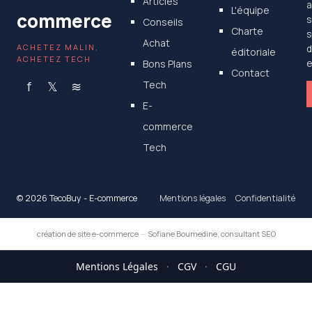
Articles
a
L'équipe
commerce
s
Conseils
Charte
s
Achat
ACHETEZ MALIN,
d
éditoriale
ACHETEZ TECH
Bons Plans
e
Contact
f
𝕏
≋
Tech
E-
commerce
Tech
© 2026 TecoBuy - E-commerce
Mentions légales
Confidentialité
création de site e-commerce
—
Sofiane Boumedine, consultant SEO
Mentions Légales
·
CGV
·
CGU