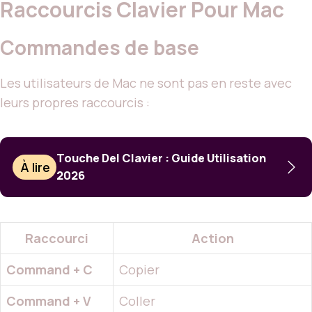
Raccourcis Clavier Pour Mac
Commandes de base
Les utilisateurs de Mac ne sont pas en reste avec
leurs propres raccourcis :
Touche Del Clavier : Guide Utilisation
À lire
2026
Raccourci
Action
Command + C
Copier
Command + V
Coller