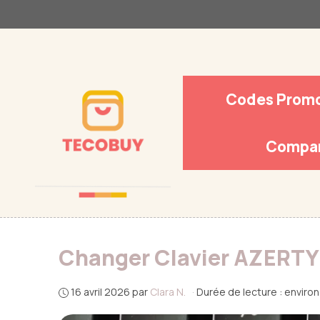
Aller
au
contenu
Codes Prom
Compar
Changer Clavier AZERTY
16 avril 2026
par
Clara N.
·
Durée de lecture : enviro