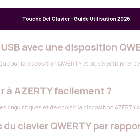
Touche Del Clavier : Guide Utilisation 2026
ier USB avec une disposition QW
conçu pour la disposition QWERTY et de sélectionner c
ir à AZERTY facilement ?
tres linguistiques et de choisir la disposition AZERTY
s du clavier QWERTY par rappo