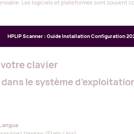
nsable. Les logiciels et plateformes sont souvent co
HPLIP Scanner : Guide Installation Configuration 20
votre clavier
n dans le système d’exploitatio
Langue
.
oisissez l’anglais (États-Unis).