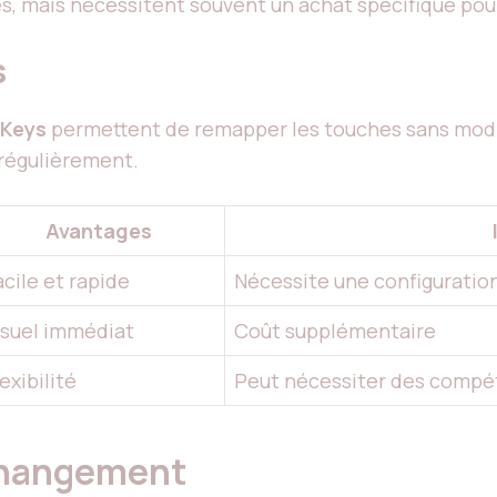
s, mais nécessitent souvent un achat spécifique pour
s
pKeys
permettent de remapper les touches sans modif
s régulièrement.
Avantages
acile et rapide
Nécessite une configuratio
isuel immédiat
Coût supplémentaire
exibilité
Peut nécessiter des compé
 changement