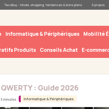
TecoBuy – Mode, shopping, tendances & bons plans
À propos
o
Informatique & Périphériques
Mobilité 
atifs Produits
Conseils Achat
E-commerc
 QWERTY : Guide 2026
Informatique & Périphériques
n 3 minutes