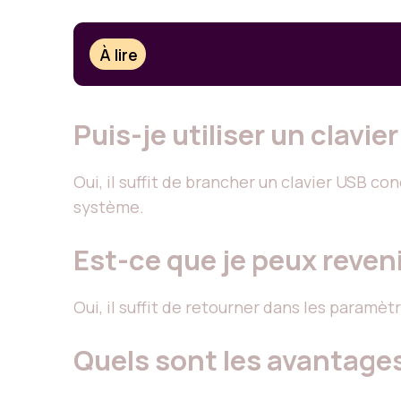
À lire
Puis-je utiliser un clav
Oui, il suffit de brancher un clavier USB 
système.
Est-ce que je peux reven
Oui, il suffit de retourner dans les paramè
Quels sont les avantage