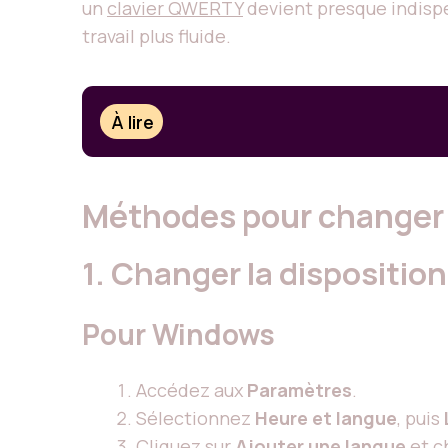
un
clavier QWERTY
devient presque indispe
travail plus fluide.
À lire
Méthodes pour changer 
1. Changer la dispositio
Pour Windows
Accédez aux
Paramètres
.
Sélectionnez
Heure et langue
, puis
Cliquez sur
Ajouter une langue
et ch