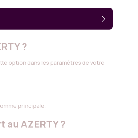
ERTY ?
ette option dans les paramètres de votre
 comme principale.
rt au AZERTY ?