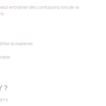
eut entraîner des confusions lors de la
nt.
fier le matériel.
sique.
Y ?
RTY.