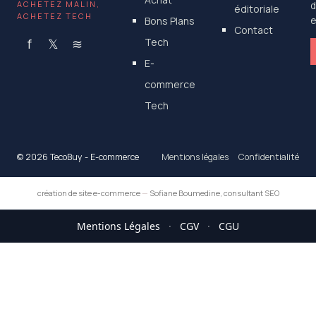
ACHETEZ MALIN,
d
éditoriale
ACHETEZ TECH
Bons Plans
e
Contact
f
𝕏
≋
Tech
E-
commerce
Tech
© 2026 TecoBuy - E-commerce
Mentions légales
Confidentialité
création de site e-commerce
—
Sofiane Boumedine, consultant SEO
Mentions Légales
·
CGV
·
CGU