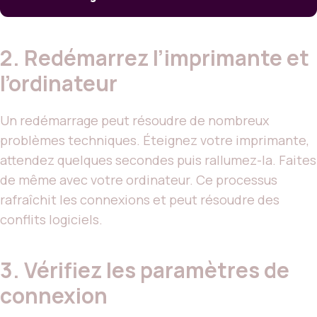
2. Redémarrez l’imprimante et
l’ordinateur
Un redémarrage peut résoudre de nombreux
problèmes techniques. Éteignez votre imprimante,
attendez quelques secondes puis rallumez-la. Faites
de même avec votre ordinateur. Ce processus
rafraîchit les connexions et peut résoudre des
conflits logiciels.
3. Vérifiez les paramètres de
connexion