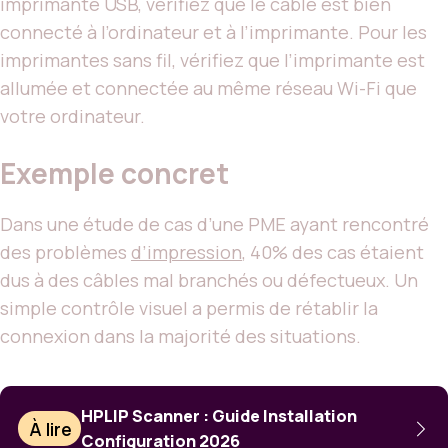
imprimante USB, vérifiez que le câble est bien
connecté à l’ordinateur et à l’imprimante. Pour les
imprimantes sans fil, vérifiez que l’imprimante est
allumée et connectée au même réseau Wi-Fi que
votre ordinateur.
Exemple concret
Dans une étude de cas d’une PME ayant rencontré
des problèmes
d’impression
, 40% des cas étaient
dus à des câbles mal branchés ou défectueux. Un
simple contrôle visuel a permis de rétablir la
connexion dans la majorité des situations.
HPLIP Scanner : Guide Installation
À lire
Configuration 2026