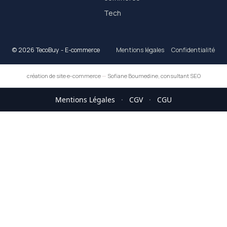
Tech
© 2026 TecoBuy - E-commerce
Mentions légales
Confidentialité
création de site e-commerce
—
Sofiane Boumedine, consultant SEO
Mentions Légales
·
CGV
·
CGU