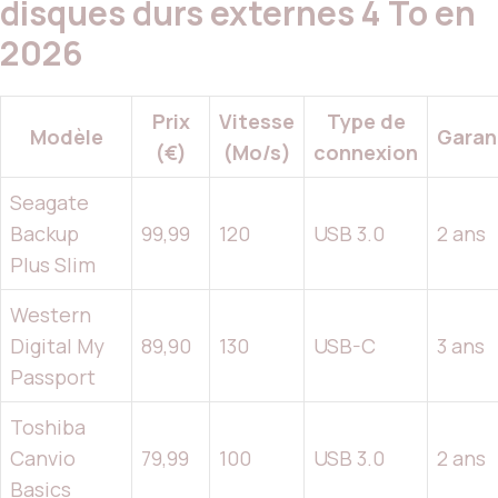
disques durs externes 4 To en
2026
Prix
Vitesse
Type de
Modèle
Garan
(€)
(Mo/s)
connexion
Seagate
Backup
99,99
120
USB 3.0
2 ans
Plus Slim
Western
Digital My
89,90
130
USB-C
3 ans
Passport
Toshiba
Canvio
79,99
100
USB 3.0
2 ans
Basics