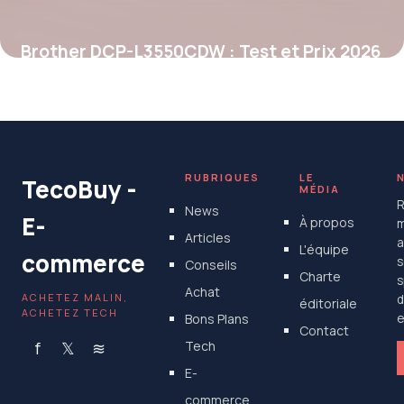
Brother DCP-L3550CDW : Test et Prix 2026
25 mai 2026
RUBRIQUES
LE
TecoBuy -
MÉDIA
R
News
E-
À propos
m
Articles
a
L'équipe
commerce
s
Conseils
Charte
s
Achat
ACHETEZ MALIN,
d
éditoriale
ACHETEZ TECH
Bons Plans
e
Contact
f
𝕏
≋
Tech
E-
commerce