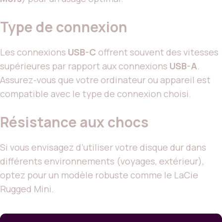
Type de connexion
Les connexions
USB-C
offrent souvent des vitesses
supérieures par rapport aux connexions
USB-A
.
Assurez-vous que votre ordinateur ou appareil est
compatible avec le type de connexion choisi.
Résistance aux chocs
Si vous envisagez d’utiliser votre disque dur dans
différents environnements (voyages, extérieur),
optez pour un modèle robuste comme le LaCie
Rugged Mini.