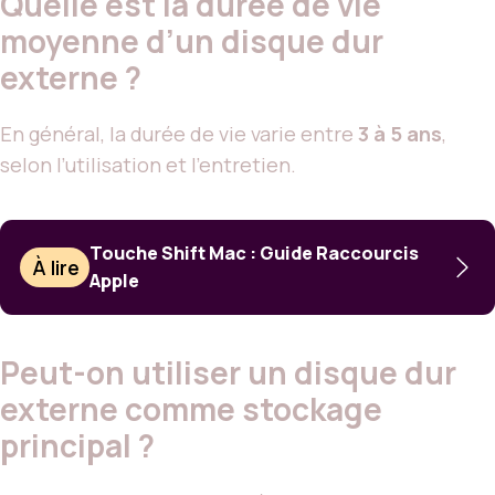
Quelle est la durée de vie
moyenne d’un disque dur
externe ?
En général, la durée de vie varie entre
3 à 5 ans
,
selon l’utilisation et l’entretien.
Touche Shift Mac : Guide Raccourcis
À lire
Apple
Peut-on utiliser un disque dur
externe comme stockage
principal ?