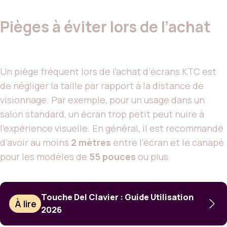
Pièges à éviter lors de l’achat
Un piège fréquent lors de l’achat d’écrans KTC est
de négliger la taille par rapport à la distance de
visionnage. Par exemple, pour un usage dans un
salon standard, un écran trop petit peut nuire à
l’expérience visuelle. En général, il est recommandé
d’avoir au moins
2 mètres
entre l’écran et le canapé
pour les modèles de
55 pouces
ou plus.
Touche Del Clavier : Guide Utilisation
À lire
2026