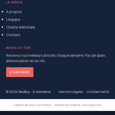
LE MÉDIA
À propos
L'équipe
Charte éditoriale
Contact
NEWSLETTER
Recevez nos meilleurs articles chaque semaine. Pas de spam,
désinscription en un clic.
S'ABONNER
© 2026 TecoBuy - E-commerce
Mentions légales
Confidentialité
création de site e-commerce
—
Sofiane Boumedine, consultant SEO