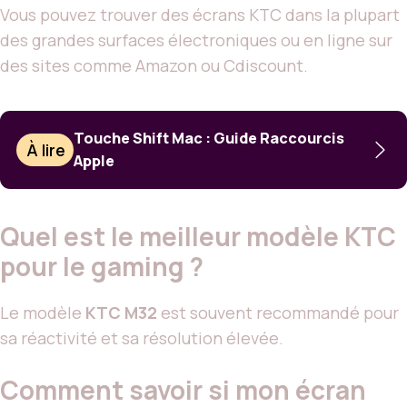
Vous pouvez trouver des écrans KTC dans la plupart
des grandes surfaces électroniques ou en ligne sur
des sites comme Amazon ou Cdiscount.
Touche Shift Mac : Guide Raccourcis
À lire
Apple
Quel est le meilleur modèle KTC
pour le gaming ?
Le modèle
KTC M32
est souvent recommandé pour
sa réactivité et sa résolution élevée.
Comment savoir si mon écran