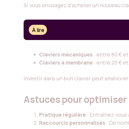
Si vous envisagez d’acheter un nouveau clav
À lire
Claviers mécaniques
: entre 80 € et
Claviers à membrane
: entre 20 € e
Investir dans un bon clavier peut améliorer
Astuces pour optimiser 
Pratique régulière
: Entraînez-vous 
Raccourcis
personnalisés
: De nomb