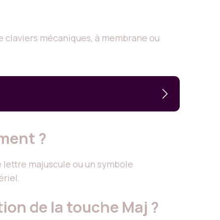
 de claviers mécaniques, à membrane ou
ment ?
e lettre majuscule ou un symbole
riel.
ation de la touche Maj ?