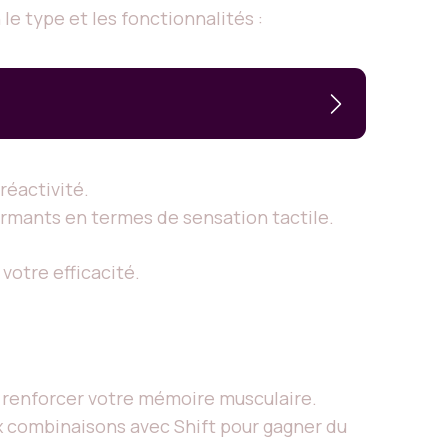
le type et les fonctionnalités :
réactivité.
rmants en termes de sensation tactile.
votre efficacité.
ur renforcer votre mémoire musculaire.
x combinaisons avec Shift pour gagner du