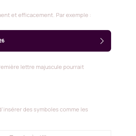
ement et efficacement. Par exemple :
26
remière lettre majuscule pourrait
t d’insérer des symboles comme les