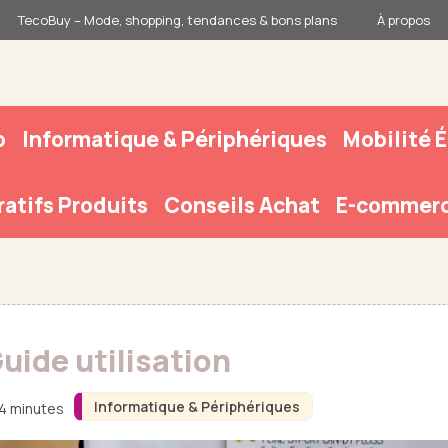
TecoBuy – Mode, shopping, tendances & bons plans
À propos
o
Informatique & Périphériques
Mobilité 
atifs Produits
Conseils Achat
E-commerc
uide utilisation
Informatique & Périphériques
 4 minutes