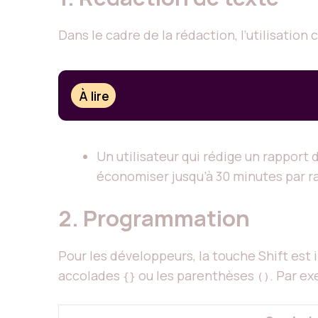
Dans le cadre de la rédaction, l’utilisatio
À lire
Un utilisateur qui rédige un rapport 
économiser jusqu’à 30 minutes par ra
2. Programmation
Pour les développeurs, la touche Shift est
accolades
ou les parenthèses
. Par ex
{}
()