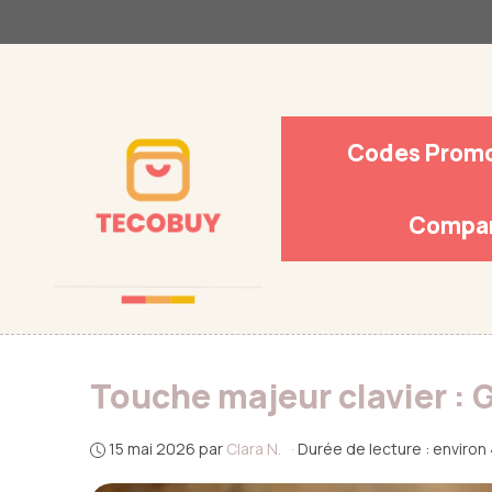
Aller
au
contenu
Codes Prom
Compar
Touche majeur clavier : G
15 mai 2026
par
Clara N.
·
Durée de lecture : environ