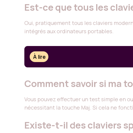
Est-ce que tous les clav
Oui, pratiquement tous les claviers modern
intégrés aux ordinateurs portables.
À lire
Comment savoir si ma t
Vous pouvez effectuer un test simple en ou
nécessitant la touche Maj. Si cela ne foncti
Existe-t-il des claviers sp