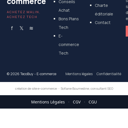
commerce
s
Conseils
Charte
s
Achat
ACHETEZ MALIN,
d
éditoriale
ACHETEZ TECH
Bons Plans
e
Contact
f
𝕏
≋
Tech
E-
commerce
Tech
© 2026 TecoBuy - E-commerce
Mentions légales
Confidentialité
création de site e-commerce
—
Sofiane Boumedine, consultant SEO
Mentions Légales
·
CGV
·
CGU