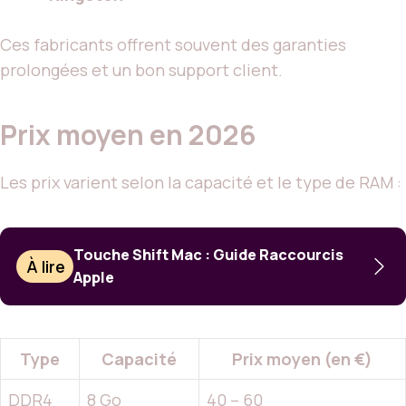
Ces fabricants offrent souvent des garanties
prolongées et un bon support client.
Prix moyen en 2026
Les prix varient selon la capacité et le type de RAM :
Touche Shift Mac : Guide Raccourcis
À lire
Apple
Type
Capacité
Prix moyen (en €)
DDR4
8 Go
40 – 60