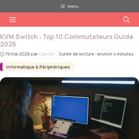
Aller
Menu
au
Menu
contenu
KVM Switch : Top 10 Commutateurs Guide
2026
19 mai 2026
par
Clara N.
·
Durée de lecture : environ 4 minutes
Informatique & Périphériques