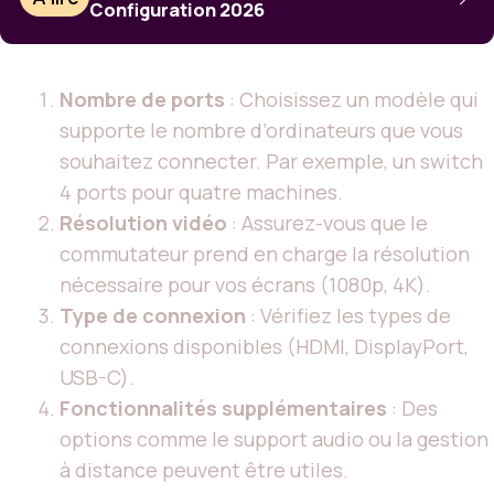
Configuration 2026
Nombre de ports
: Choisissez un modèle qui
supporte le nombre d’ordinateurs que vous
souhaitez connecter. Par exemple, un switch
4 ports pour quatre machines.
Résolution vidéo
: Assurez-vous que le
commutateur prend en charge la résolution
nécessaire pour vos écrans (1080p, 4K).
Type de connexion
: Vérifiez les types de
connexions disponibles (HDMI, DisplayPort,
USB-C).
Fonctionnalités supplémentaires
: Des
options comme le support audio ou la gestion
à distance peuvent être utiles.