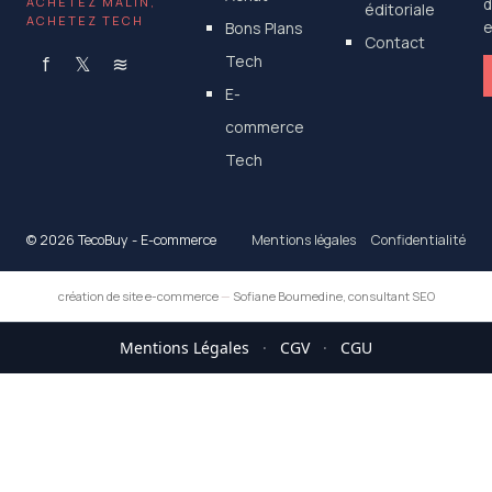
ACHETEZ MALIN,
d
éditoriale
ACHETEZ TECH
Bons Plans
e
Contact
f
𝕏
≋
Tech
E-
commerce
Tech
© 2026 TecoBuy - E-commerce
Mentions légales
Confidentialité
création de site e-commerce
—
Sofiane Boumedine, consultant SEO
Mentions Légales
·
CGV
·
CGU