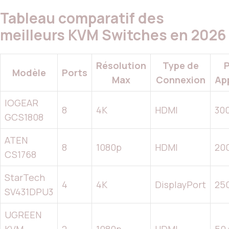
Tableau comparatif des
meilleurs KVM Switches en 2026
Résolution
Type de
P
Modèle
Ports
Max
Connexion
Ap
IOGEAR
8
4K
HDMI
300
GCS1808
ATEN
8
1080p
HDMI
20
CS1768
StarTech
4
4K
DisplayPort
25
SV431DPU3
UGREEN