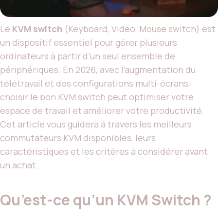
Le
KVM switch
(Keyboard, Video, Mouse switch) est
un dispositif essentiel pour gérer plusieurs
ordinateurs à partir d’un seul ensemble de
périphériques. En 2026, avec l’augmentation du
télétravail et des configurations multi-écrans,
choisir le bon KVM switch peut optimiser votre
espace de travail et améliorer votre productivité.
Cet article vous guidera à travers les meilleurs
commutateurs KVM disponibles, leurs
caractéristiques et les critères à considérer avant
un achat.
Qu’est-ce qu’un KVM Switch ?