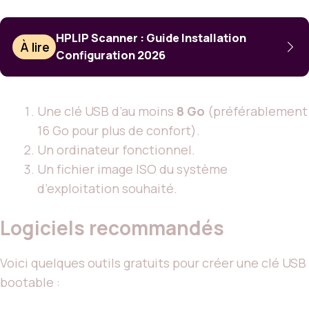
HPLIP Scanner : Guide Installation
À lire
Configuration 2026
Une clé USB d’au moins
8 Go
(préférablement
16 Go pour plus de confort).
Un ordinateur fonctionnel.
Un fichier image ISO du système
d’exploitation souhaité.
Logiciels recommandés
Voici quelques outils gratuits pour créer une clé USB
bootable :