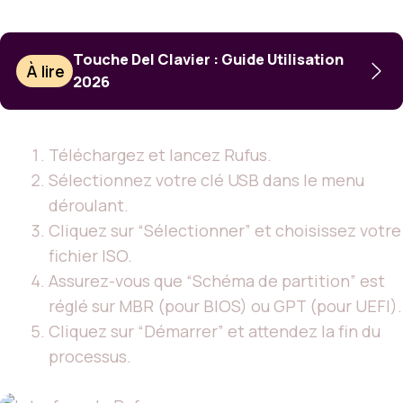
Touche Del Clavier : Guide Utilisation
À lire
2026
Téléchargez et lancez Rufus.
Sélectionnez votre clé USB dans le menu
déroulant.
Cliquez sur “Sélectionner” et choisissez votre
fichier ISO.
Assurez-vous que “Schéma de partition” est
réglé sur MBR (pour BIOS) ou GPT (pour UEFI).
Cliquez sur “Démarrer” et attendez la fin du
processus.