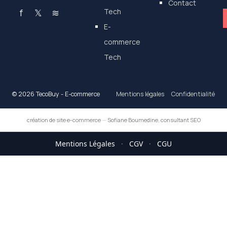
Contact
f
𝕏
≋
Tech
E-
commerce
Tech
© 2026 TecoBuy - E-commerce
Mentions légales
Confidentialité
création de site e-commerce
—
Sofiane Boumedine, consultant SEO
Mentions Légales
·
CGV
·
CGU