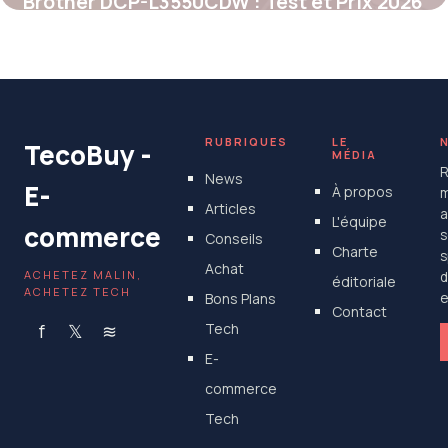
Brother DCP-L3550CDW : Test et Prix 2026
25 mai 2026
RUBRIQUES
LE
TecoBuy -
MÉDIA
R
News
E-
À propos
m
Articles
a
L'équipe
commerce
s
Conseils
Charte
s
Achat
ACHETEZ MALIN,
d
éditoriale
ACHETEZ TECH
Bons Plans
e
Contact
f
𝕏
≋
Tech
E-
commerce
Tech