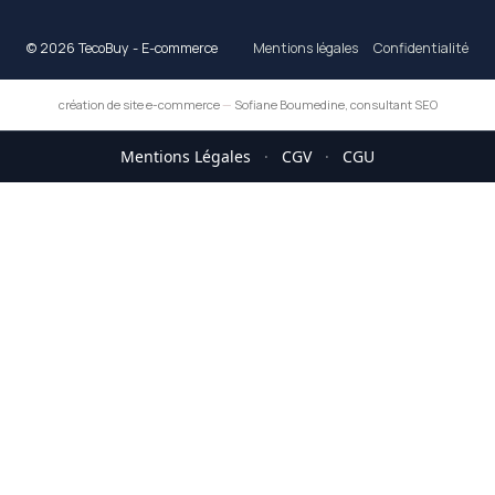
© 2026 TecoBuy - E-commerce
Mentions légales
Confidentialité
création de site e-commerce
—
Sofiane Boumedine, consultant SEO
Mentions Légales
·
CGV
·
CGU