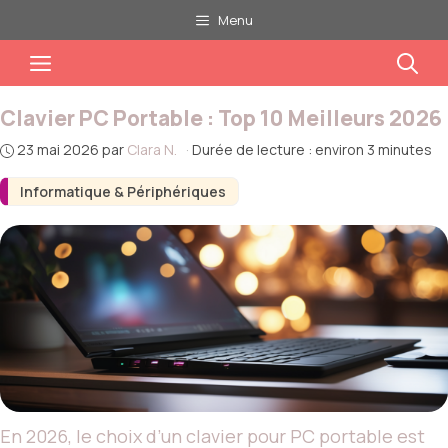
Aller
Menu
au
Menu
contenu
Clavier PC Portable : Top 10 Meilleurs 2026
23 mai 2026
par
Clara N.
·
Durée de lecture : environ 3 minutes
Informatique & Périphériques
En 2026, le choix d’un clavier pour PC portable est