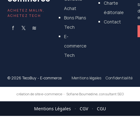
Charte
s
Achat
ACHETEZ MALIN,
d
éditoriale
ACHETEZ TECH
Bons Plans
e
Contact
f
𝕏
≋
Tech
E-
commerce
Tech
© 2026 TecoBuy - E-commerce
Mentions légales
Confidentialité
création de site e-commerce
—
Sofiane Boumedine, consultant SEO
Mentions Légales
·
CGV
·
CGU