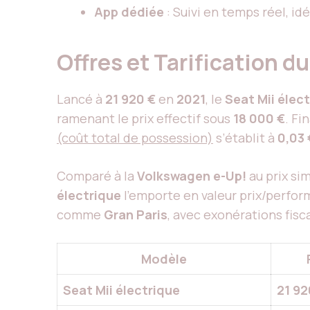
App dédiée
: Suivi en temps réel, id
Offres et Tarification d
Lancé à
21 920 €
en
2021
, le
Seat Mii élec
ramenant le prix effectif sous
18 000 €
. F
(coût total de possession)
s’établit à
0,03
Comparé à la
Volkswagen e-Up!
au prix sim
électrique
l’emporte en valeur prix/perfo
comme
Gran Paris
, avec exonérations fisc
Modèle
Seat Mii électrique
21 92