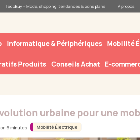
TecoBuy – Mode, shopping, tendances & bons plans
À propos
o
Informatique & Périphériques
Mobilité 
atifs Produits
Conseils Achat
E-commerc
révolution urbaine pour une mob
Mobilité Électrique
ron 6 minutes