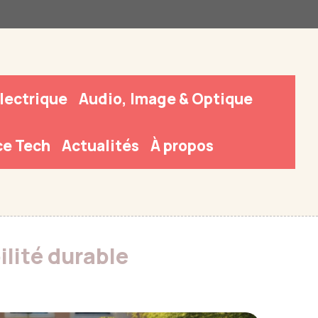
Électrique
Audio, Image & Optique
e Tech
Actualités
À propos
ilité durable