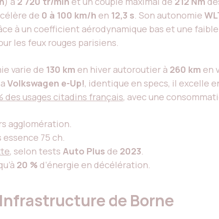
h
) à
2 720 tr/min
et un couple maximal de
212 Nm
dè
ccélère de
0 à 100 km/h
en
12,3 s
. Son autonomie
WL
râce à un coefficient aérodynamique bas et une faibl
our les feux rouges parisiens.
mie varie de
130 km
en hiver autoroutier à
260 km
en v
la
Volkswagen e-Up!
, identique en specs, il excelle 
% des usages citadins français
, avec une consommati
ors agglomération.
vs essence 75 ch.
xte
, selon tests
Auto Plus
de
2023
.
qu’à
20 %
d’énergie en décélération.
Infrastructure de Borne