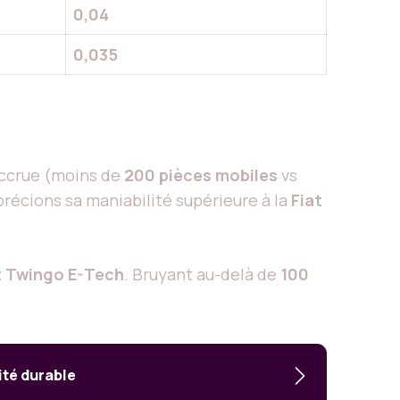
0,04
0,035
 accrue (moins de
200 pièces mobiles
vs
précions sa maniabilité supérieure à la
Fiat
t Twingo E-Tech
. Bruyant au-delà de
100
ité durable