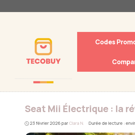
Aller
au
contenu
Codes Prom
Compar
Seat Mii Électrique : la 
23 février 2026
par
Clara N.
·
Durée de lecture : envi