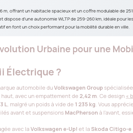
56 m, offrant un habitacle spacieux et un coffre modulable de 251 
 et dispose d'une autonomie WLTP de 259-260 km, idéale pour les 
f en font un choix performant pour la mobilité durable en ville.
évolution Urbaine pour une Mobi
i Électrique ?
marque automobile du
Volkswagen Group
spécialisée
 haut, avec un empattement de
2,42 m
. Ce design
« 
3 L
, malgré un poids à vide de
1 235 kg
. Vous apprécie
ntilés avant et suspensions
MacPherson
à l’avant, essi
agée avec la
Volkswagen e-Up!
et la
Skoda Citigo-e 