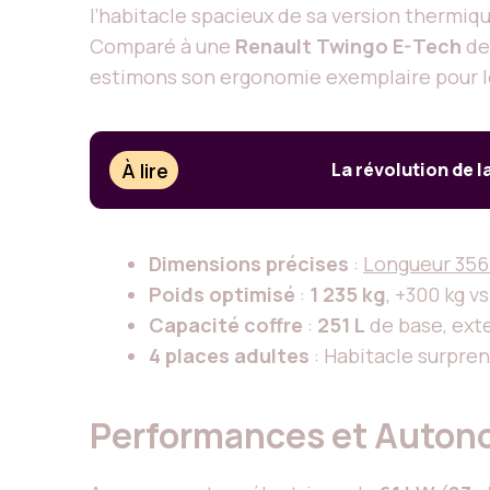
l’habitacle spacieux de sa version thermi
Comparé à une
Renault Twingo E-Tech
d
estimons son ergonomie exemplaire pour le
À lire
La révolution de la
Dimensions précises
:
Longueur 356
Poids optimisé
:
1 235 kg
, +300 kg v
Capacité coffre
:
251 L
de base, exte
4 places adultes
: Habitacle surpren
Performances et Autono