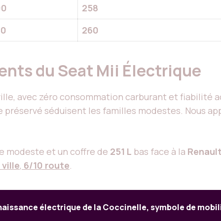
00
258
00
260
ents du Seat Mii Électrique
ville, avec zéro consommation carburant et fiabilité
re préservé séduisent les familles modestes. Nous ap
re modeste et un coffre de
251 L
bas face à la
Renaul
 ville
,
6/10 route
.
naissance électrique de la Coccinelle, symbole de mobil