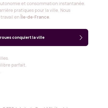
t autonomie et consommation instantanée.
 arrière pratiques pour la ville. Nous
travail en
Île-de-France
.
 roues conquiert la ville
lles.
libre parfait.
.