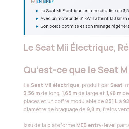
EN BREF
▸
Le Seat Mii Électrique est une citadine de 3,
▸
Avec un moteur de 61 kW, il atteint 130 km/h
▸
Son poids optimisé et son freinage régénérati
Le Seat Mii Électrique, R
Qu’est-ce que le Seat Mi
Le
Seat Mii électrique
, produit par
Seat
, 
3,56 m
de long,
1,65 m
de large et
1,48 m
de
places et un coffre modulable de
251 L
à
92
diamètre de braquage de
9,8 m
, freins ve
Issu de la plateforme
MEB entry-level
part