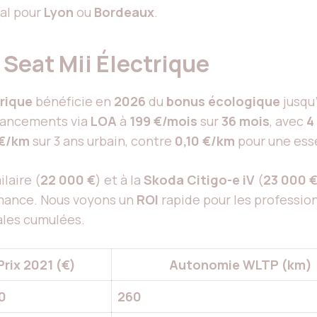
éal pour
Lyon
ou
Bordeaux
.
u Seat Mii Électrique
trique
bénéficie en
2026
du
bonus écologique
jusqu
inancements via
LOA
à
199 €/mois
sur
36 mois
, avec
4
 €/km
sur 3 ans urbain, contre
0,10 €/km
pour une ess
ilaire (
22 000 €
) et à la
Skoda Citigo-e iV
(
23 000 
rmance. Nous voyons un
ROI
rapide pour les professio
ales cumulées.
Prix 2021 (€)
Autonomie WLTP (km)
0
260