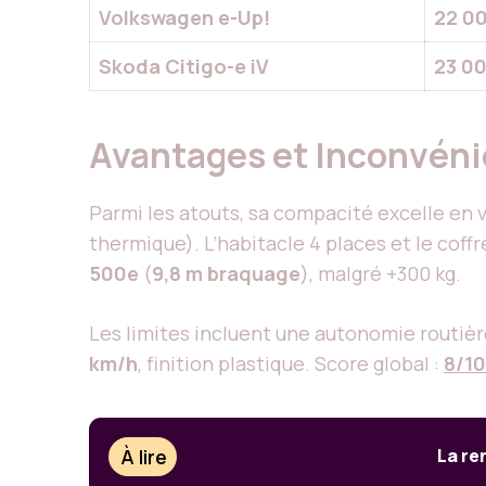
Volkswagen e-Up!
22 0
Skoda Citigo-e iV
23 0
Avantages et Inconvéni
Parmi les atouts, sa compacité excelle en 
thermique). L’habitacle 4 places et le coff
500e
(
9,8 m braquage
), malgré +300 kg.
Les limites incluent une autonomie routiè
km/h
, finition plastique. Score global :
8/10
À lire
La re