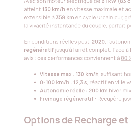
Avec son moteur électrique de
61 kW
(
83 c
atteint
130 km/h
en vitesse maximale et a
extensible à
358 km
en cycle urbain pur, g
la vivacité instantanée du couple, parfait p
En conditions réelles post-
2020
, l’autono
régénératif
jusqu’à l’arrêt complet. Face à 
avis : ces performances conviennent à
80 
Vitesse max
:
130 km/h
, suffisant h
0-100 km/h
:
12,3 s
, réactif en ville 
Autonomie réelle
:
200 km
hiver mi
Freinage régénératif
: Récupère jus
Options de Recharge et 