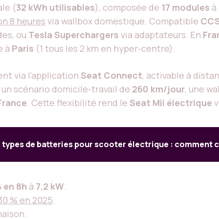
le (
32 kWh utilisables
), composée de
17 modules
à
on 8 heures
via wallbox domestique. Compatible
CC
des, ou
Tesla Superchargers
via adaptateurs. En
Fra
e à
Paris
(1 tous les 2 km en hyper-centre).
t via l’application
Seat Connect
, activable à dist
 un scénario domicile-travail de
260 km/jour
, une wa
-France
. Cette flexibilité rend le
Seat Mii électrique
v
s types de batteries pour scooter électrique : comment c
 en 8h
à
7,2 kW
.
30 % en 2025
.
aison.