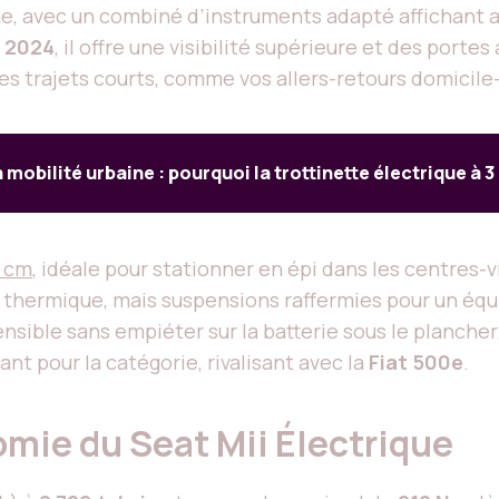
que, avec un combiné d’instruments adapté affichan
e
2024
, il offre une visibilité supérieure et des portes
s trajets courts, comme vos allers-retours domicile-
 mobilité urbaine : pourquoi la trottinette électrique à 3
 cm
, idéale pour stationner en épi dans les centres-vi
s thermique, mais suspensions raffermies pour un équi
nsible sans empiéter sur la batterie sous le plancher
ant pour la catégorie, rivalisant avec la
Fiat 500e
.
mie du Seat Mii Électrique