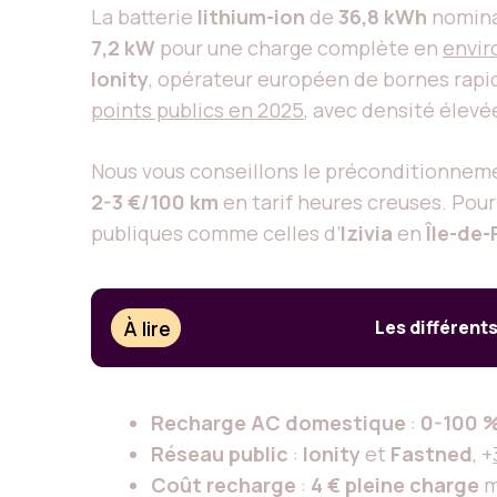
La batterie
lithium-ion
de
36,8 kWh
nomina
7,2 kW
pour une charge complète en
envir
Ionity
, opérateur européen de bornes rapi
points publics en 2025
, avec densité élevé
Nous vous conseillons le préconditionnemen
2-3 €/100 km
en tarif heures creuses. Pour
publiques comme celles d’
Izivia
en
Île-de
À lire
Les différent
Recharge AC domestique
:
0-100 %
Réseau public
:
Ionity
et
Fastned
, +
Coût recharge
:
4 € pleine charge
m