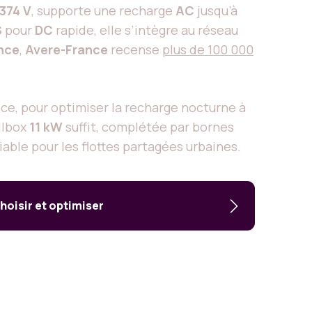
374 V
, supporte une recharge
AC
jusqu’à
S
pour
DC
rapide, elle s’intègre au réseau
nce
,
Avere-France
recense
plus de 100 000
ance, pour optimiser la recharge nocturne à
llbox
11 kW
suffit, complétée par bornes
iable pour les flottes partagées urbaines.
hoisir et optimiser