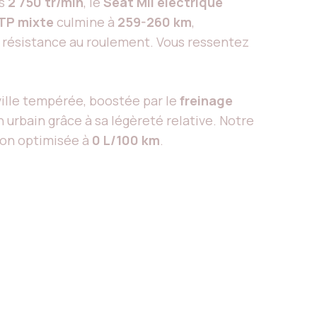
s
2 750 tr/min
, le
Seat Mii électrique
TP mixte
culmine à
259-260 km
,
e résistance au roulement. Vous ressentez
ille tempérée, boostée par le
freinage
en urbain grâce à sa légèreté relative. Notre
on optimisée à
0 L/100 km
.