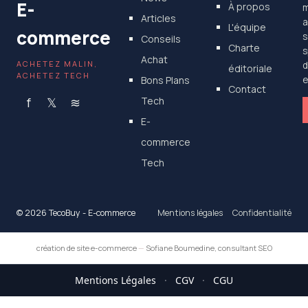
E-
À propos
m
Articles
a
L'équipe
commerce
s
Conseils
Charte
s
Achat
ACHETEZ MALIN,
d
éditoriale
ACHETEZ TECH
Bons Plans
e
Contact
f
𝕏
≋
Tech
E-
commerce
Tech
© 2026 TecoBuy - E-commerce
Mentions légales
Confidentialité
création de site e-commerce
—
Sofiane Boumedine, consultant SEO
Mentions Légales
·
CGV
·
CGU