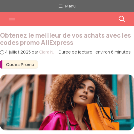
Aller
Menu
au
Menu
contenu
Obtenez le meilleur de vos achats avec les
codes promo AliExpress
4 juillet 2025
par
Clara N.
·
Durée de lecture : environ 6 minutes
Codes Promo