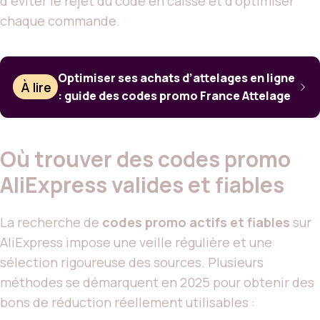
d’éviter le rejet du code en caisse et d’optimiser
chaque commande.
Optimiser ses achats d’attelages en ligne
À lire
: guide des codes promo France Attelage
Où trouver des codes promo
AliExpress valides et fiables
La recherche de
codes promo actifs et fiables
sur
AliExpress impose une veille régulière et une
sélection rigoureuse des sources. Plusieurs
méthodes se démarquent en 2025 pour obtenir des
bons de réduction réellement utilisables :