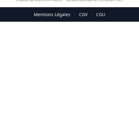
Mentions Légales
·
CGV
·
CGU