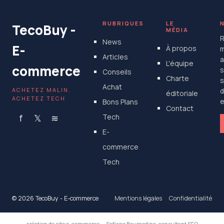
4 juillet 2025
RUBRIQUES
LE
TecoBuy -
MÉDIA
R
News
E-
À propos
m
Articles
a
L'équipe
commerce
s
Conseils
Charte
s
Achat
ACHETEZ MALIN,
d
éditoriale
ACHETEZ TECH
Bons Plans
e
Contact
f
𝕏
≋
Tech
E-
commerce
Tech
© 2026 TecoBuy - E-commerce
Mentions légales
Confidentialité
création de site e-commerce
—
Sofiane Boumedine, consultant SEO