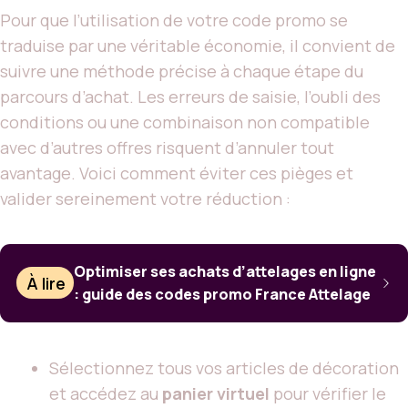
Pour que l’utilisation de votre code promo se
traduise par une véritable économie, il convient de
suivre une méthode précise à chaque étape du
parcours d’achat. Les erreurs de saisie, l’oubli des
conditions ou une combinaison non compatible
avec d’autres offres risquent d’annuler tout
avantage. Voici comment éviter ces pièges et
valider sereinement votre réduction :
Optimiser ses achats d’attelages en ligne
À lire
: guide des codes promo France Attelage
Sélectionnez tous vos articles de décoration
et accédez au
panier virtuel
pour vérifier le