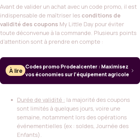
Avant de valider un achat avec un code promo, il est
indispensable de maîtriser les
conditions de
validité des coupons
My Little Day pour éviter
toute déconvenue à la commande. Plusieurs points
d’attention sont à prendre en compte :
Codes promo Prodealcenter : Maximisez
À lire
vos économies sur l’équipement agricole
Durée de validité :
la majorité des coupons
sont limités à quelques jours, voire une
semaine, notamment lors des opérations
événementielles (ex : soldes, Journée des
Enfants).