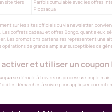
n site tiers
Parfois cumulable avec les offres in
Plopsaqua
ent sur les sites officiels ou via newsletter, convie
Les coffrets cadeau et offres Bongo, quant à eux, sédu
drier. Les promotions partenaires représentent une a
s opérations de grande ampleur susceptibles de gén
 activer et utiliser un coupon
saqua
se déroule à travers un processus simple mais
n. Voici les démarches à suivre pour appliquer correct