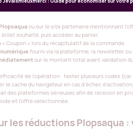
Jevaismieuxmerci : Guide pour économiser sur votre p
le Plopsaqua
ou sur le site partenaire mentionnant l’of
e billet souhaité, puis accéder au panier.
« Coupon » lors du récapitulatif de la commande.
-numérique
fourni via la plateforme, la newsletter ou
mmédiatement
sur le montant total avant validation 
fficacité de l’opération : tester plusieurs codes (car
ider le cache du navigateur en cas d’échec d’activatio
-mail des plateformes sérieuses afin de recevoir en pr
ode et l’offre sélectionnée.
r les réductions Plopsaqua : 