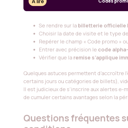
À lire
Codes promo 
Se rendre sur la
billetterie officiel
Choisir la date de visite et le type d
Repérer le champ « Code promo » ou 
Entrer avec précision le
code alpha
Vérifier que la
remise s’applique i
Quelques astuces permettent d’accroître l’e
certains jours ou catégories de billets), v
Il est judicieux de s’inscrire aux alertes e
de cumuler certains avantages selon la péri
Questions fréquentes su