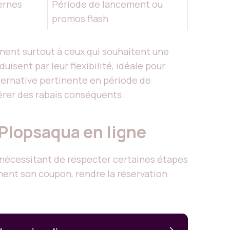
ternes
Période de lancement ou
promos flash
nnent surtout à ceux qui souhaitent une
isent par leur flexibilité, idéale pour
lternative pertinente en période de
érer des rabais conséquents.
 Plopsaqua en ligne
 nécessitant de respecter certaines étapes
ement son coupon, rendre la réservation