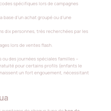
es codes spécifiques lors de campagnes
la base d’un achat groupé ou d’une
ins dix personnes, très recherchées par les
ages lors de ventes flash.
 ou des journées spéciales familles –
atuité pour certains profils (enfants le
onnaissent un fort engouement, nécessitant
qua
 et avantages de chaque type de
bon de