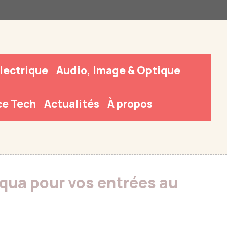
Électrique
Audio, Image & Optique
e Tech
Actualités
À propos
ua pour vos entrées au