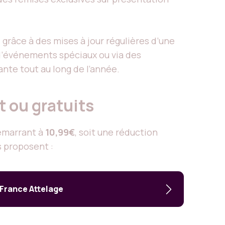
, grâce à des mises à jour régulières d’une
 d’événements spéciaux ou via des
nte tout au long de l’année.
t ou gratuits
démarrant à
10,99€
, soit une réduction
s proposent :
 France Attelage