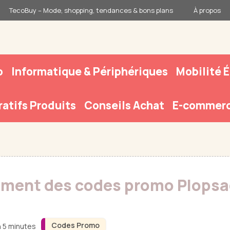
TecoBuy – Mode, shopping, tendances & bons plans
À propos
o
Informatique & Périphériques
Mobilité 
atifs Produits
Conseils Achat
E-commerc
ement des codes promo Plopsaq
Codes Promo
n 5 minutes