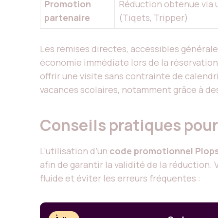
Promotion
Réduction obtenue via u
partenaire
(Tiqets, Tripper)
Les remises directes, accessibles généralem
économie immédiate lors de la réservation. 
offrir une visite sans contrainte de calen
vacances scolaires, notamment grâce à de
Conseils pratiques pour
L’utilisation d’un
code promotionnel Plop
afin de garantir la validité de la réductio
fluide et éviter les erreurs fréquentes :