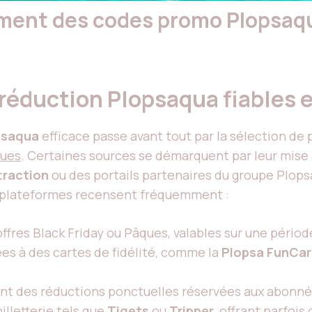
ment des codes promo Plopsaqu
réduction Plopsaqua fiables e
psaqua
efficace passe avant tout par la sélection de
ques
. Certaines sources se démarquent par leur mis
traction
ou des portails partenaires du groupe Plops
 plateformes recensent fréquemment :
ffres Black Friday ou Pâques, valables sur une périod
iées à des cartes de fidélité, comme la
Plopsa FunCa
ant des réductions ponctuelles réservées aux abonné
illetterie tels que
Tiqets
ou
Tripper
, offrant parfoi