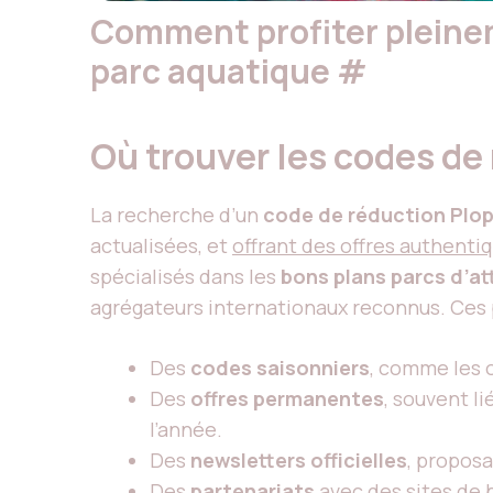
Comment profiter pleine
parc aquatique
#
Où trouver les codes de 
La recherche d’un
code de réduction Plo
actualisées, et
offrant des offres authenti
spécialisés dans les
bons plans parcs d’at
agrégateurs internationaux reconnus. Ces
Des
codes saisonniers
, comme les o
Des
offres permanentes
, souvent l
l’année.
Des
newsletters officielles
, propos
Des
partenariats
avec des sites de b