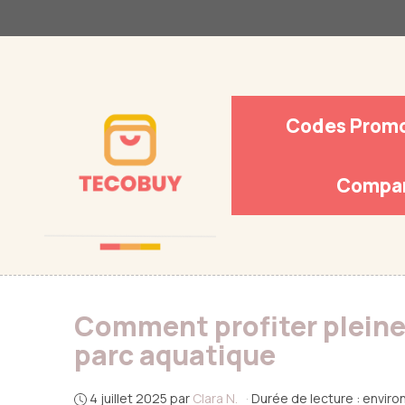
Aller
au
contenu
Codes Prom
Compar
Comment profiter plein
parc aquatique
4 juillet 2025
par
Clara N.
·
Durée de lecture : enviro