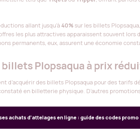
ductions allant jusqu’à
40%
sur les billets Plopsaqua
offres les plus attractives apparaissent souvent lors
upons permanents, eux, assurent une économie consta
billets Plopsaqua à prix rédui
 d’acquérir des billets Plopsaqua pour des tarifs 
 constaté en billetterie physique. D’autres promotion
ses achats d’attelages en ligne : guide des codes promo