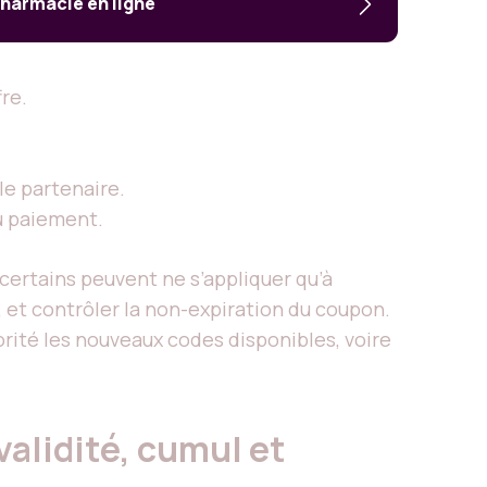
harmacie en ligne
fre.
 le partenaire.
du paiement.
 certains peuvent ne s’appliquer qu’à
n, et contrôler la non-expiration du coupon.
iorité les nouveaux codes disponibles, voire
validité, cumul et