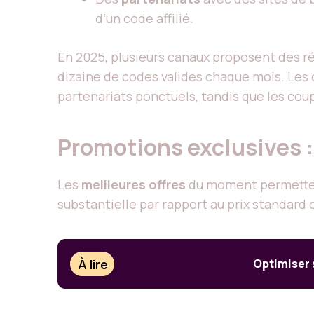
d’un code affilié.
En 2025, plusieurs canaux proposent des ré
dizaine de codes valides chaque mois. Les 
partenariats ponctuels, tandis que les co
Promotions exclusives : 
Les
meilleures offres
du moment permettent
substantielle par rapport au prix standard
À lire
Optimiser 