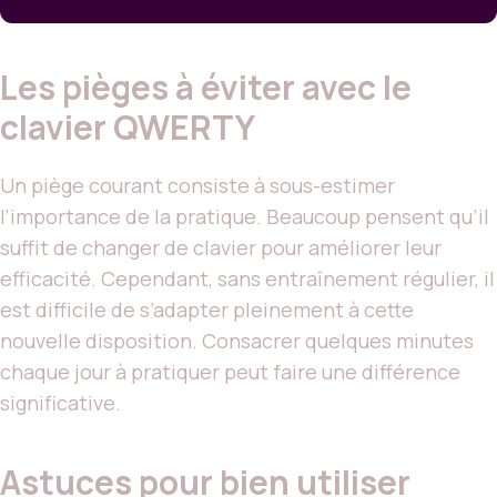
Les pièges à éviter avec le
clavier QWERTY
Un piège courant consiste à sous-estimer
l’importance de la pratique. Beaucoup pensent qu’il
suffit de changer de clavier pour améliorer leur
efficacité. Cependant, sans entraînement régulier, il
est difficile de s’adapter pleinement à cette
nouvelle disposition. Consacrer quelques minutes
chaque jour à pratiquer peut faire une différence
significative.
Astuces pour bien utiliser