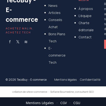
R
News
E-
À propos
m
Articles
a
L'équipe
commerce
s
Conseils
Charte
s
Achat
ACHETEZ MALIN,
d
éditoriale
ACHETEZ TECH
Bons Plans
e
Contact
f
𝕏
≋
Tech
E-
commerce
Tech
© 2026 TecoBuy - E-commerce
Mentions légales
Confidentialité
création de site e-commerce
—
Sofiane Boumedine, consultant SEO
Mentions Légales
·
CGV
·
CGU