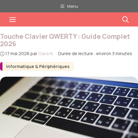
Aller
Menu
au
Menu
contenu
Touche Clavier QWERTY : Guide Complet
2026
17 mai 2026
par
Clara N.
·
Durée de lecture : environ 3 minutes
Informatique & Périphériques