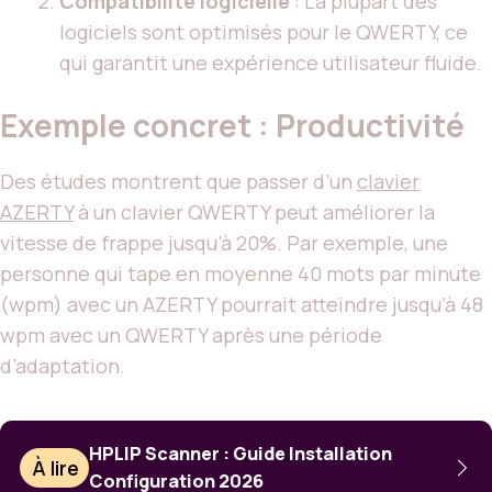
Compatibilité logicielle
: La plupart des
logiciels sont optimisés pour le QWERTY, ce
qui garantit une expérience utilisateur fluide.
Exemple concret : Productivité
Des études montrent que passer d’un
clavier
AZERTY
à un clavier QWERTY peut améliorer la
vitesse de frappe jusqu’à 20%. Par exemple, une
personne qui tape en moyenne 40 mots par minute
(wpm) avec un AZERTY pourrait atteindre jusqu’à 48
wpm avec un QWERTY après une période
d’adaptation.
HPLIP Scanner : Guide Installation
À lire
Configuration 2026