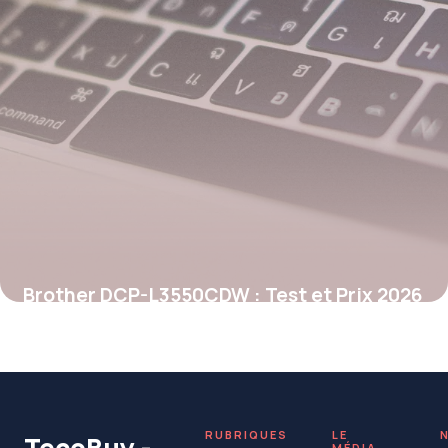
Brother DCP-L3550CDW : Test et Prix 2026
25 mai 2026
RUBRIQUES
LE
TecoBuy -
MÉDIA