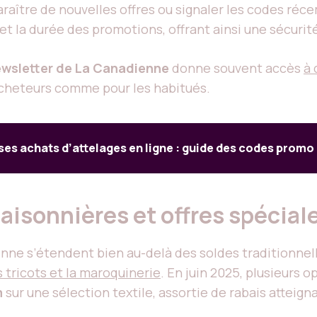
paraître de nouvelles offres ou signaler les codes ré
et la durée des promotions, offrant ainsi une sécurité 
wsletter de La Canadienne
donne souvent accès
à 
acheteurs comme pour les habitués.
ses achats d’attelages en ligne : guide des codes promo
isonnières et offres spécial
ne s’étendent bien au-delà des soldes traditionnel
s tricots et la maroquinerie
. En juin 2025, plusieurs 
m
sur une sélection textile, assortie de rabais atteign