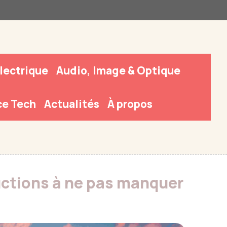
Électrique
Audio, Image & Optique
e Tech
Actualités
À propos
uctions à ne pas manquer