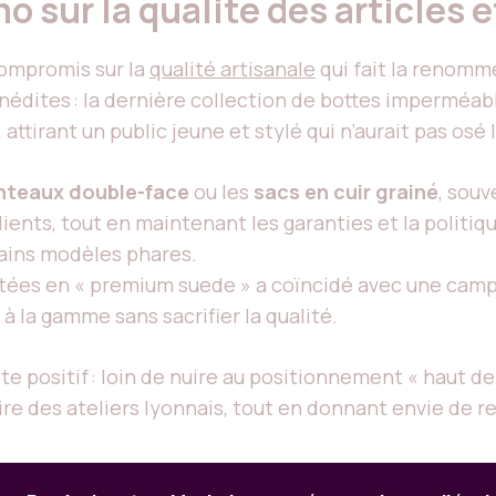
o sur la qualité des articles 
ompromis sur la
qualité artisanale
qui fait la renomm
édites : la dernière collection de bottes imperméab
attirant un public jeune et stylé qui n’aurait pas osé 
teaux double-face
ou les
sacs en cuir grainé
, sou
ents, tout en maintenant les garanties et la politiqu
rtains modèles phares.
imitées en « premium suede » a coïncidé avec une ca
à la gamme sans sacrifier la qualité.
ste positif : loin de nuire au positionnement « haut 
faire des ateliers lyonnais, tout en donnant envie de