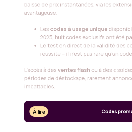
baisse de prix
instantanées, via les extensi
avantageuse.
Les
codes à usage unique
disponibl
2025, huit codes exclusifs ont été 
Le test en direct de la validité des 
réussite – il n’est pas rare qu’un co
L’accès à des
ventes flash
ou à des « soldes
périodes de déstockage, rarement annoncée
imbattables.
À lire
Codes promo 