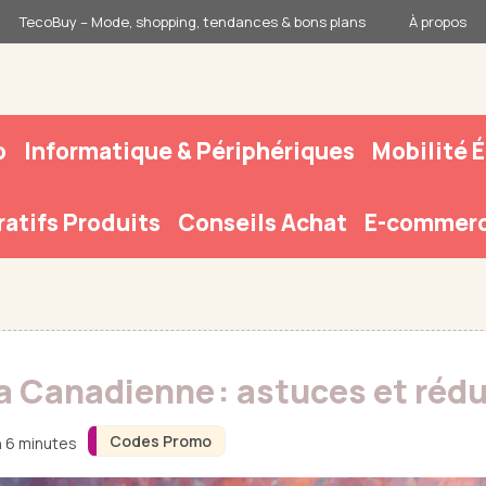
TecoBuy – Mode, shopping, tendances & bons plans
À propos
o
Informatique & Périphériques
Mobilité 
atifs Produits
Conseils Achat
E-commerc
a Canadienne : astuces et réd
Codes Promo
n 6 minutes