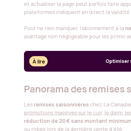
et actualiser la page peut parfois faire ap
plateformes indiquent en direct la validité 
Pour ne rien manquer, l’abonnement à la
ne
avantage non négligeable pour les primo-
À lire
Optimiser 
Panorama des remises sa
Les
remises saisonnières
chez La Canadien
promotions massives sur le cuir, le daim, le
réduction de 20 € sans montant minimu
ou robes lors de la dernière vente d’été.