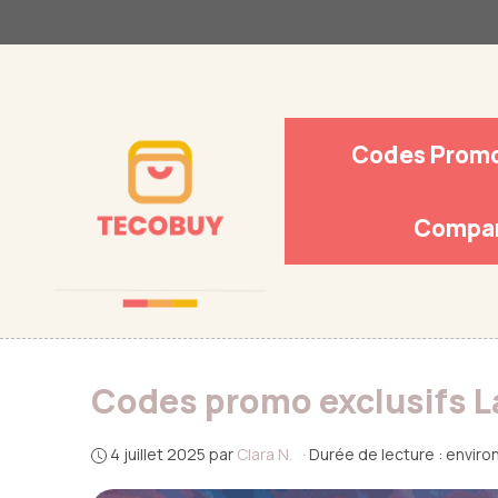
Aller
au
contenu
Codes Prom
Compar
Codes promo exclusifs L
4 juillet 2025
par
Clara N.
·
Durée de lecture : enviro