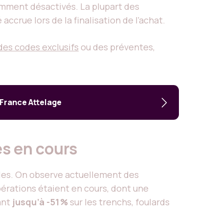
cemment désactivés. La plupart des
accrue lors de la finalisation de l’achat.
des codes exclusifs
ou des préventes,
 France Attelage
es en cours
les. On observe actuellement des
opérations étaient en cours, dont une
ant
jusqu’à -51 %
sur les trenchs, foulards