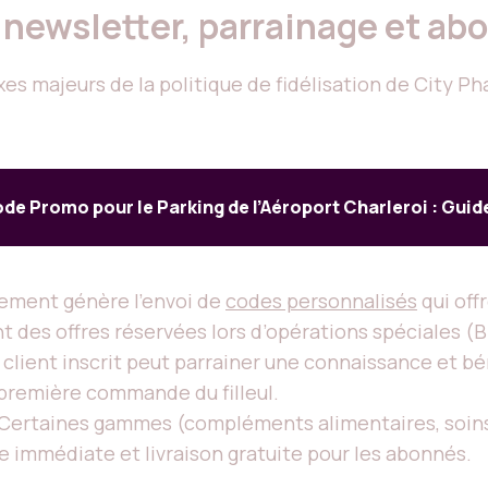
: newsletter, parrainage et 
xes majeurs de la politique de fidélisation de City 
ode Promo pour le Parking de l’Aéroport Charleroi : Gu
ement génère l’envoi de
codes personnalisés
qui off
es offres réservées lors d’opérations spéciales (Bla
client inscrit peut parrainer une connaissance et bén
première commande du filleul.
 Certaines gammes (compléments alimentaires, soins 
e immédiate et livraison gratuite pour les abonnés.