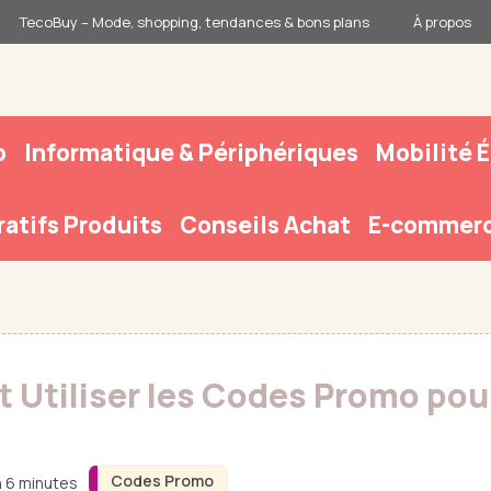
TecoBuy – Mode, shopping, tendances & bons plans
À propos
o
Informatique & Périphériques
Mobilité 
atifs Produits
Conseils Achat
E-commerc
t Utiliser les Codes Promo po
Codes Promo
n 6 minutes