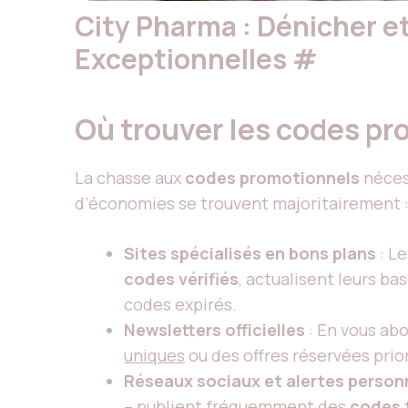
City Pharma : Dénicher e
Exceptionnelles
#
Où trouver les codes pr
La chasse aux
codes promotionnels
nécess
d’économies se trouvent majoritairement 
Sites spécialisés en bons plans
: L
codes vérifiés
, actualisent leurs bas
codes expirés.
Newsletters officielles
: En vous ab
uniques
ou des offres réservées prio
Réseaux sociaux et alertes person
– publient fréquemment des
codes 