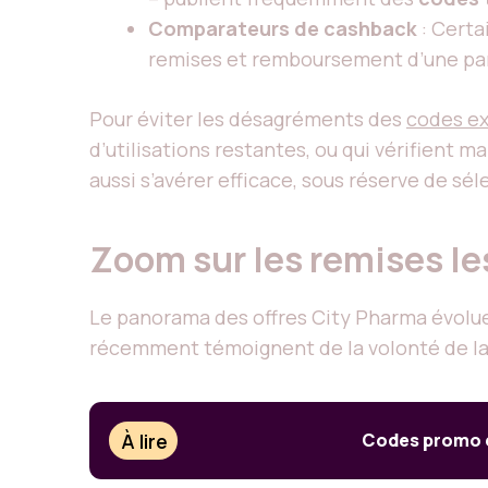
Comparateurs de cashback
: Certa
remises et remboursement d’une par
Pour éviter les désagréments des
codes ex
d’utilisations restantes, ou qui vérifient 
aussi s’avérer efficace, sous réserve de sél
Zoom sur les remises l
Le panorama des offres City Pharma évolue
récemment témoignent de la volonté de la p
À lire
Codes promo ex