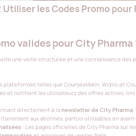
t Utiliser les Codes Promo pour
omo valides pour City Pharma
ite une veille structurée et une connaissance des p
:
es plateformes telles que CoursesMalin, Widilo et C
es et notifient les utilisateurs des offres actives, li
onnant directement à la
newsletter de City Pharma
,
ritairement aux abonnés, parfois utilisables en avan
nalisées
: Les pages officielles de City Pharma sur l
temporaires
et annonces de ventes flash.