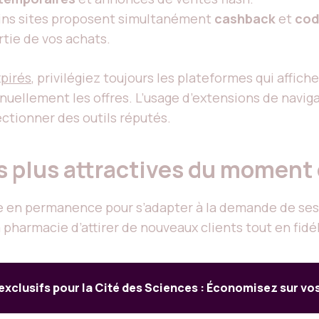
ins sites proposent simultanément
cashback
et
cod
tie de vos achats.
pirés
, privilégiez toujours les plateformes qui affich
manuellement les offres. L’usage d’extensions de navig
ectionner des outils réputés.
es plus attractives du momen
 en permanence pour s’adapter à la demande de ses 
harmacie d’attirer de nouveaux clients tout en fidél
clusifs pour la Cité des Sciences : Économisez sur vos 