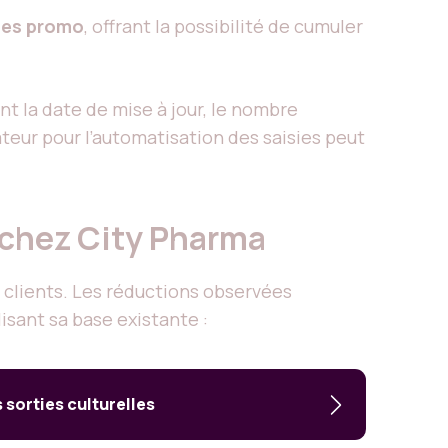
es promo
, offrant la possibilité de cumuler
ent la date de mise à jour, le nombre
ateur pour l’automatisation des saisies peut
t chez City Pharma
clients. Les réductions observées
isant sa base existante :
sorties culturelles