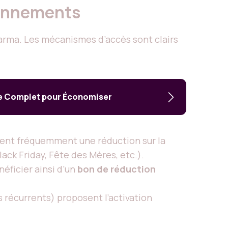
abonnements
Pharma. Les mécanismes d’accès sont clairs
ide Complet pour Économiser
rent fréquemment une réduction sur la
ck Friday, Fête des Mères, etc.).
éficier ainsi d’un
bon de réduction
récurrents) proposent l’activation