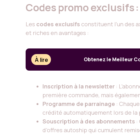
Codes promo exclusifs 
Les
codes exclusifs
constituent l’un des a
et riches en avantages :
À lire
Obtenez le Meilleur C
Inscription à la newsletter
: L’abonn
première commande, mais également d
Programme de parrainage
: Chaque 
crédité automatiquement lors de la 
Souscription à des abonnements
:
d’offres autoship qui cumulent remis