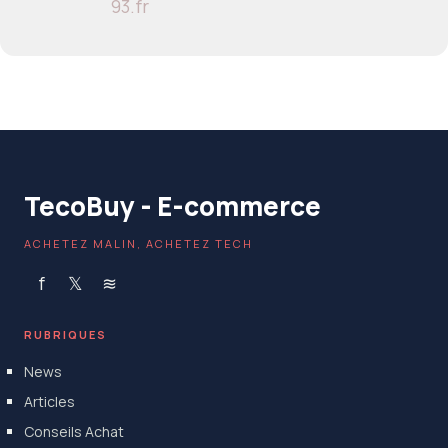
93.fr
TecoBuy - E-commerce
ACHETEZ MALIN, ACHETEZ TECH
f
𝕏
≋
RUBRIQUES
News
Articles
Conseils Achat